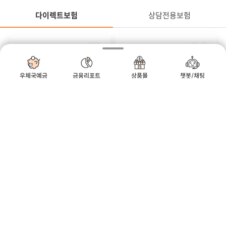
다이렉트보험
상담전용보험
정
다이렉트보험
연금
질병
무배당
무배당
우체국온라인연금저축보
우체국온라인암보험
우체국예금
금융리포트
상품몰
챗봇/채팅
험 2504
2504
#세액공제 #연금 #연금저축
#방사선 #비갱신형 #생식기암
모바일우편함
우체국
우체국쇼핑
정
어린이
상해
무배당
무배당
우체국온라인어린이보험
우체국온라인종합건강보
2504
험(갱신형) 2504
#골절 #깁스 #만원
#진단부터 #입원수술