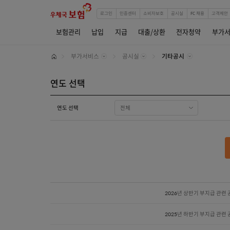
로그인
인증센터
소
보험관리
납입
지급
대출
부가서비스
공시실
Home
연도 선택
연도 선택
전체