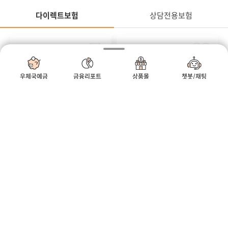
다이렉트보험
상담전용보험
정
다이렉트보험
연금
질병
무배당
무배당
우체국온라인연금저축보
우체국온라인암보험
우체국예금
금융리포트
상품몰
챗봇/채팅
험 2504
2504
#세액공제 #연금 #연금저축
#방사선 #비갱신형 #생식기암
모바일우편함
우체국
우체국쇼핑
정
어린이
상해
무배당
무배당
우체국온라인어린이보험
우체국온라인종합건강보
2504
험(갱신형) 2504
#골절 #깁스 #만원
#진단부터 #입원수술