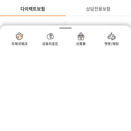
다이렉트보험
상담전용보험
정
다이렉트보험
연금
질병
무배당
무배당
우체국온라인연금저축보
우체국온라인암보험
우체국예금
금융리포트
상품몰
챗봇/채팅
험 2504
2504
#세액공제 #연금 #연금저축
#방사선 #비갱신형 #생식기암
모바일우편함
우체국
우체국쇼핑
정
어린이
상해
무배당
무배당
우체국온라인어린이보험
우체국온라인종합건강보
2504
험(갱신형) 2504
#골절 #깁스 #만원
#진단부터 #입원수술