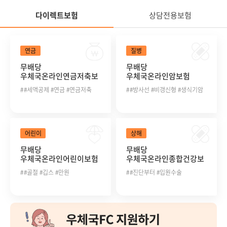
다이렉트보험
상담전용보험
정
다이렉트보험
연금
질병
무배당
무배당
우체국온라인연금저축보
우체국온라인암보험
험 2504
2504
#세액공제 #연금 #연금저축
#방사선 #비갱신형 #생식기암
정
어린이
상해
무배당
무배당
우체국온라인어린이보험
우체국온라인종합건강보
2504
험(갱신형) 2504
#골절 #깁스 #만원
#진단부터 #입원수술