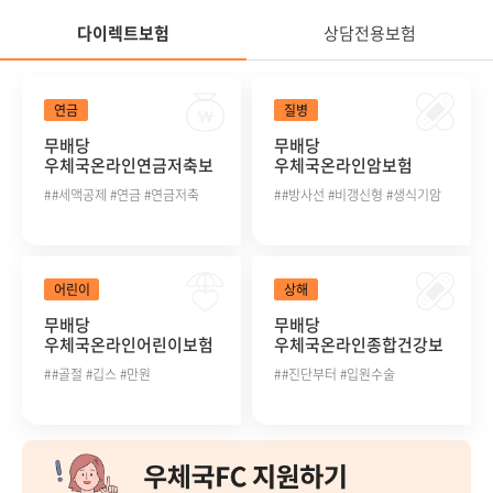
다이렉트보험
상담전용보험
정
다이렉트보험
연금
질병
무배당
무배당
우체국온라인연금저축보
우체국온라인암보험
험 2504
2504
#세액공제 #연금 #연금저축
#방사선 #비갱신형 #생식기암
정
어린이
상해
무배당
무배당
우체국온라인어린이보험
우체국온라인종합건강보
2504
험(갱신형) 2504
#골절 #깁스 #만원
#진단부터 #입원수술