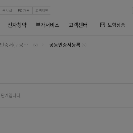
본문 바로가기
비자보호
공시실
FC 채용
고객제안
/상환
전자청약
부가서비스
고객센터
공동인증서(구공인인증서)
공동인증서등록
용자 확인 단계입니다.