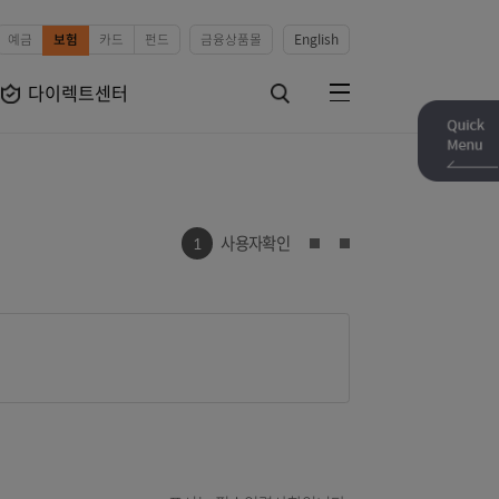
예금
보험
카드
펀드
금융상품몰
English
보험상품
다이렉트센터
전체메뉴
검색하기
2
1
사용자확인