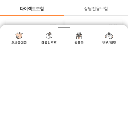
다이렉트보험
상담전용보험
정
다이렉트보험
연금
질병
무배당
무배당
우체국온라인연금저축보
우체국온라인암보험
우체국예금
금융리포트
상품몰
챗봇/채팅
험 2504
2504
#세액공제 #연금 #연금저축
#방사선 #비갱신형 #생식기암
모바일우편함
우체국
우체국쇼핑
정
어린이
상해
무배당
무배당
우체국온라인어린이보험
우체국온라인종합건강보
2504
험(갱신형) 2504
#골절 #깁스 #만원
#진단부터 #입원수술